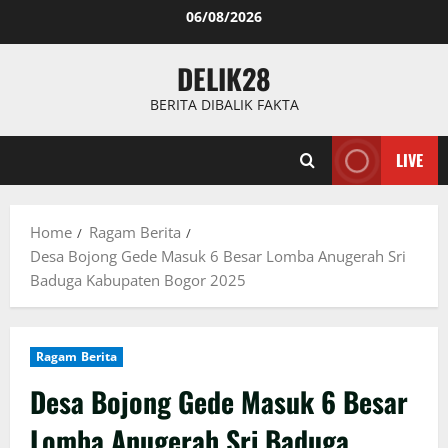
Skip
06/08/2026
to
content
DELIK28
BERITA DIBALIK FAKTA
LIVE
Home
Ragam Berita
Desa Bojong Gede Masuk 6 Besar Lomba Anugerah Sri
Baduga Kabupaten Bogor 2025
Ragam Berita
Desa Bojong Gede Masuk 6 Besar
Lomba Anugerah Sri Baduga