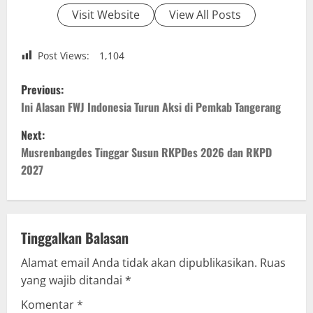
Visit Website
View All Posts
Post Views:
1,104
P
Previous:
o
Ini Alasan FWJ Indonesia Turun Aksi di Pemkab Tangerang
Next:
s
Musrenbangdes Tinggar Susun RKPDes 2026 dan RKPD
t
2027
n
a
Tinggalkan Balasan
v
Alamat email Anda tidak akan dipublikasikan.
Ruas
yang wajib ditandai
*
i
Komentar
*