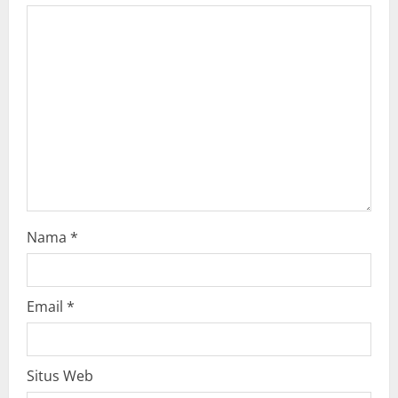
g
a
t
i
o
n
Nama
*
Email
*
Situs Web