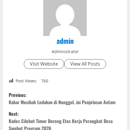
admin
Administrator
Visit Website
View All Posts
Post Views:
760
P
Previous:
o
Kabar Musibah Ledakan di Nunggul, ini Penjelasan Antam
Next:
s
Kades Cilebut Timur Dorong Etos Kerja Perangkat Desa
t
Sambut Program 2026