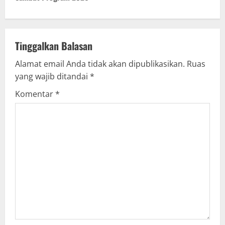
n
a
Tinggalkan Balasan
v
Alamat email Anda tidak akan dipublikasikan.
Ruas
yang wajib ditandai
*
i
Komentar
*
g
a
t
i
o
n