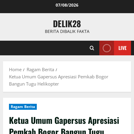
Skip
07/08/2026
to
content
DELIK28
BERITA DIBALIK FAKTA
LIVE
Home
Ragam Berita
Ketua Umum Gapersus Apresiasi Pemkab Bogor
Bangun Tugu Helikopter
Ragam Berita
Ketua Umum Gapersus Apresiasi
Pemkab Bogor Bangun Tugu