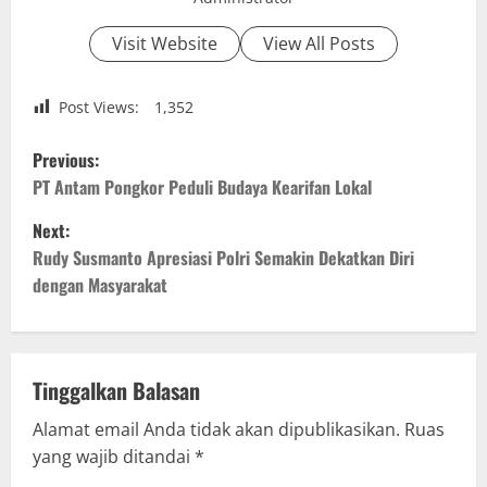
Visit Website
View All Posts
Post Views:
1,352
P
Previous:
o
PT Antam Pongkor Peduli Budaya Kearifan Lokal
Next:
s
Rudy Susmanto Apresiasi Polri Semakin Dekatkan Diri
t
dengan Masyarakat
n
a
Tinggalkan Balasan
v
Alamat email Anda tidak akan dipublikasikan.
Ruas
yang wajib ditandai
*
i