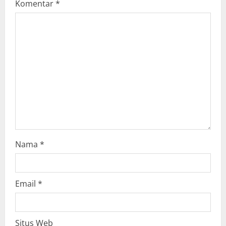
Komentar
*
g
a
t
i
o
n
Nama
*
Email
*
Situs Web