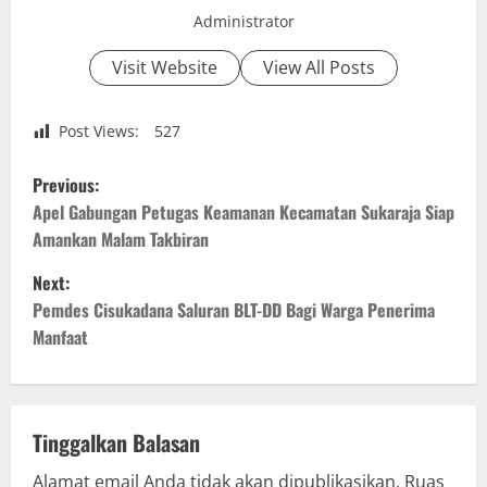
Administrator
Visit Website
View All Posts
Post Views:
527
P
Previous:
o
Apel Gabungan Petugas Keamanan Kecamatan Sukaraja Siap
Amankan Malam Takbiran
s
Next:
t
Pemdes Cisukadana Saluran BLT-DD Bagi Warga Penerima
Manfaat
n
a
v
Tinggalkan Balasan
Alamat email Anda tidak akan dipublikasikan.
Ruas