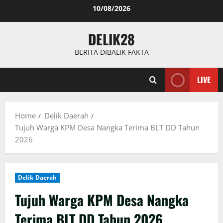
Skip
10/08/2026
to
content
DELIK28
BERITA DIBALIK FAKTA
LIVE
Home
Delik Daerah
Tujuh Warga KPM Desa Nangka Terima BLT DD Tahun
2026
Delik Daerah
Tujuh Warga KPM Desa Nangka
Terima BLT DD Tahun 2026