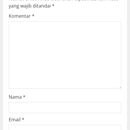
i
yang wajib ditandai
*
g
Komentar
*
a
t
i
o
n
Nama
*
Email
*