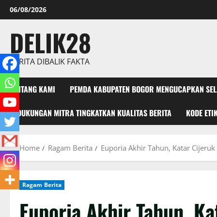
Skip
06/08/2026
to
content
DELIK28
BERITA DIBALIK FAKTA
TENTANG KAMI
PEMDA KABUPATEN BOGOR MENGUCAPKAN SELAM
DUKUNGAN MITRA TINGKATKAN KUALITAS BERITA
KODE ETI
Home
Ragam Berita
Euporia Akhir Tahun, Katar Cijeruk
Ragam Berita
Euporia Akhir Tahun, Ka