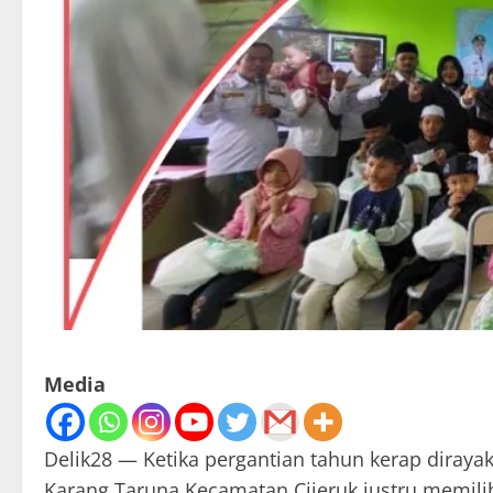
Media
Delik28 — Ketika pergantian tahun kerap diraya
Karang Taruna Kecamatan Cijeruk justru memili