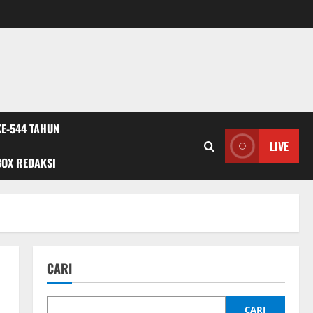
KE-544 TAHUN
LIVE
BOX REDAKSI
CARI
CARI