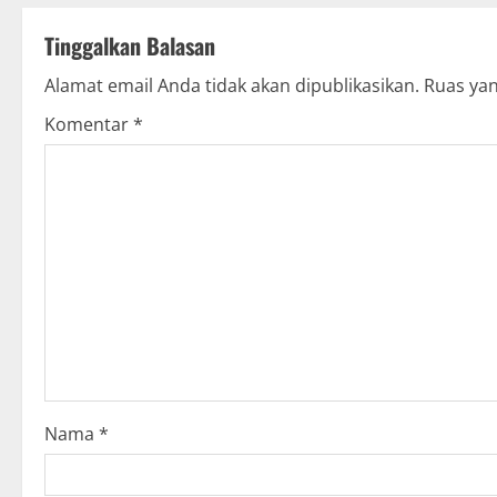
t
Tinggalkan Balasan
n
Alamat email Anda tidak akan dipublikasikan.
Ruas yan
a
Komentar
*
v
i
g
a
t
i
o
Nama
*
n