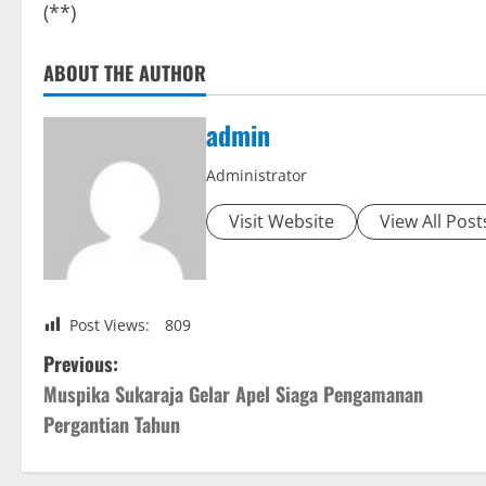
(**)
ABOUT THE AUTHOR
admin
Administrator
Visit Website
View All Post
Post Views:
809
P
Previous:
Muspika Sukaraja Gelar Apel Siaga Pengamanan
o
Pergantian Tahun
s